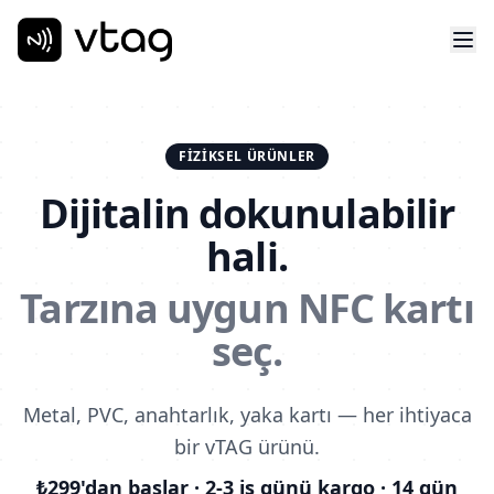
FIZIKSEL ÜRÜNLER
Dijitalin dokunulabilir
hali.
Tarzına uygun NFC kartı
seç.
Metal, PVC, anahtarlık, yaka kartı — her ihtiyaca
bir vTAG ürünü.
₺299'dan başlar · 2-3 iş günü kargo · 14 gün