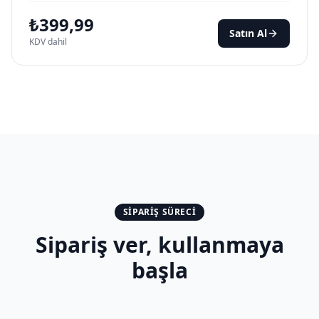
₺
399,99
Satın Al
KDV dahil
SIPARIŞ SÜRECI
Sipariş ver, kullanmaya
başla