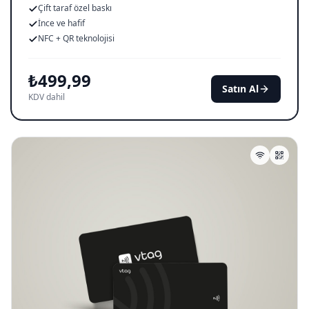
Çift taraf özel baskı
İnce ve hafif
NFC + QR teknolojisi
₺
499,99
Satın Al
KDV dahil