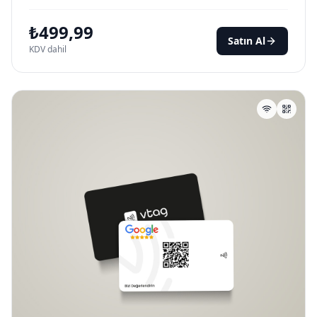
₺
499,99
Satın Al
KDV dahil