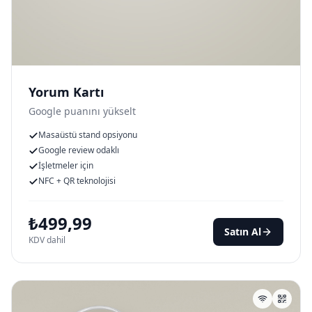
Yorum Kartı
Google puanını yükselt
Masaüstü stand opsiyonu
Google review odaklı
İşletmeler için
NFC + QR teknolojisi
₺
499,99
Satın Al
KDV dahil