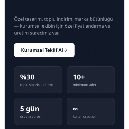
10+ kart mı gerekli?
Özel tasarım, toplu indirim, marka bütünlüğü
— kurumsal ekibin için özel fiyatlandırma ve
üretim sürecimiz var.
Kurumsal Teklif Al
%30
10+
toplu sipariş indirimi
minimum adet
5 gün
∞
üretim süresi
kullanıcı paneli