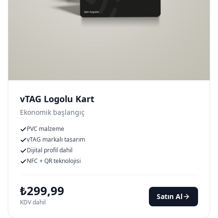
vTAG Logolu Kart
Ekonomik başlangıç
PVC malzeme
vTAG markalı tasarım
Dijital profil dahil
NFC + QR teknolojisi
₺
299,99
Satın Al
KDV dahil