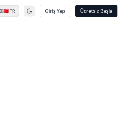
Giriş Yap
Ücretsiz Başla
🇹🇷
TR