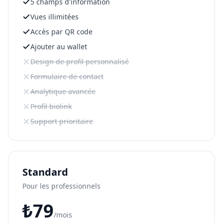
5 champs d'information
Vues illimitées
Accès par QR code
Ajouter au wallet
Design de profil personnalisé
Formulaire de contact
Analytique avancée
Profil biolink
Support prioritaire
Standard
Pour les professionnels
₺
79
/mois