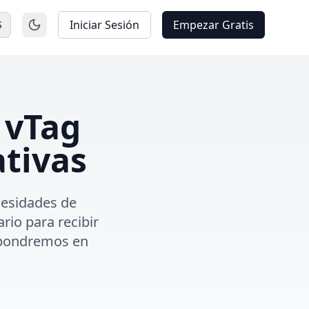
Iniciar Sesión
Empezar Gratis
S
 vTag
ativas
ecesidades de
io para recibir
 pondremos en