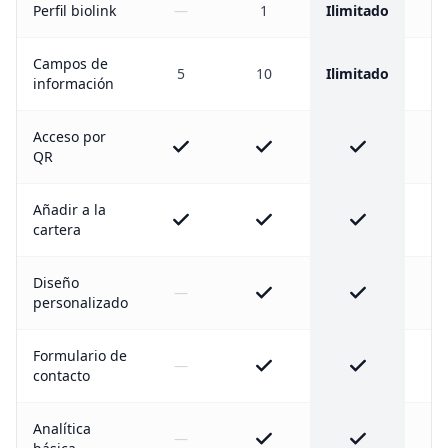
Perfil biolink
—
1
Ilimitado
Il
Campos de
5
10
Ilimitado
Il
información
Acceso por
QR
Añadir a la
cartera
Diseño
—
personalizado
Formulario de
—
contacto
Analítica
—