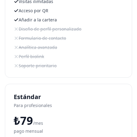
Visitas ilimitadas
Acceso por QR
Añadir a la cartera
Diseño de perfil personalizado
Formulario de contacto
Analítica avanzada
Perfil biolink
Soporte prioritario
Estándar
Para profesionales
₺
79
/mes
pago mensual