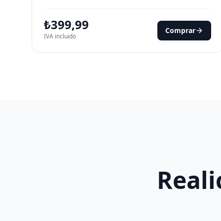
₺
399,99
Comprar
IVA incluido
Reali