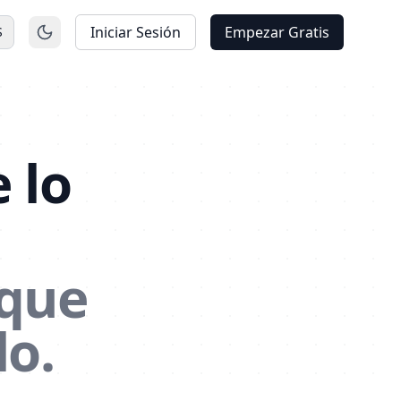
Iniciar Sesión
Empezar Gratis
S
 lo
 que
lo.