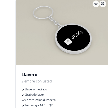
Llavero
Siempre con usted
Llavero metálico
Grabado láser
Construcción duradera
Tecnología NFC + QR