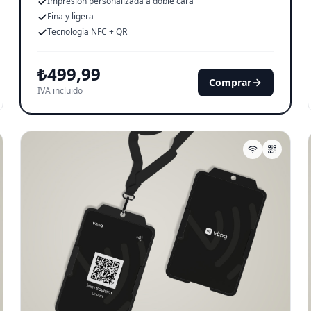
Impresión personalizada a doble cara
Fina y ligera
Tecnología NFC + QR
₺
499,99
Comprar
IVA incluido