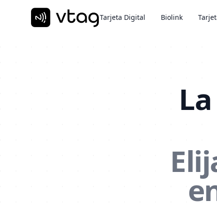
Tarjeta Digital
Biolink
Tarje
La
Eli
en