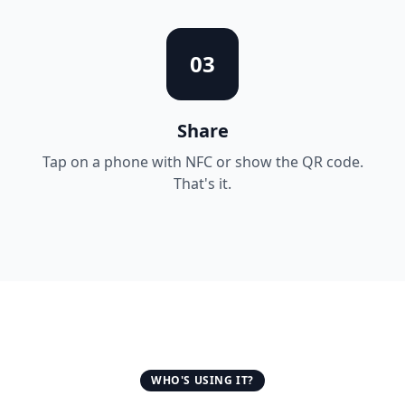
03
Share
Tap on a phone with NFC or show the QR code.
That's it.
WHO'S USING IT?