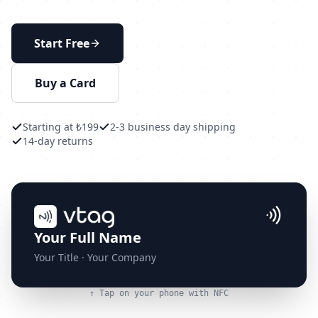
Start Free
Buy a Card
Starting at ₺199
2-3 business day shipping
14-day returns
Your Full Name
Your Title · Your Company
↑ Tap on your phone with NFC