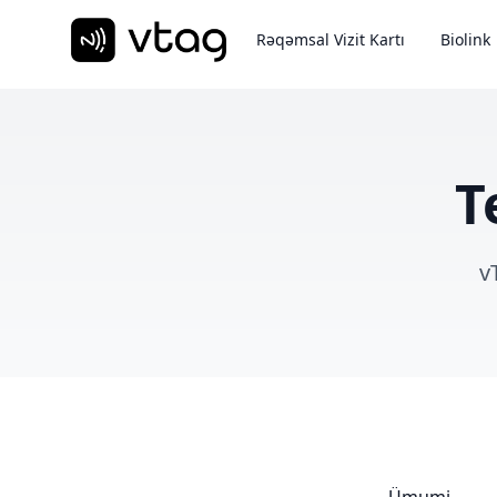
Rəqəmsal Vizit Kartı
Biolink
T
v