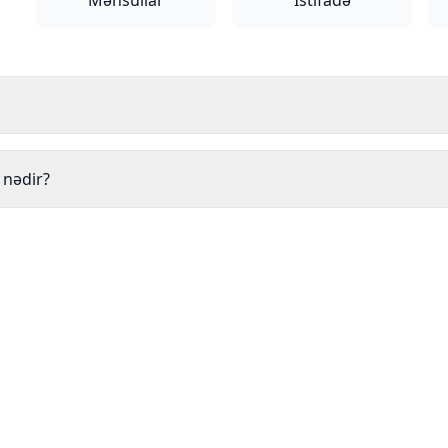
Məhsullar
İstifadə
 nədir?