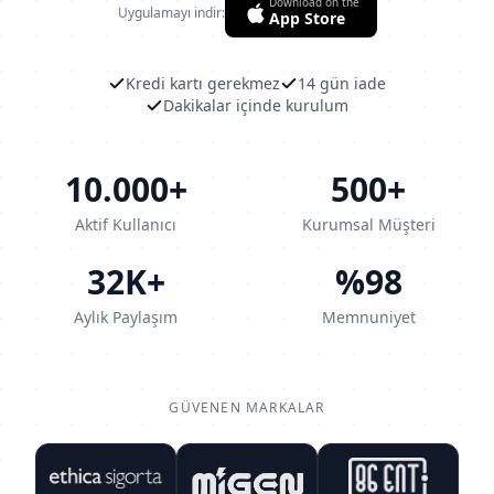
Download on the
Uygulamayı indir:
App Store
Kredi kartı gerekmez
14 gün iade
Dakikalar içinde kurulum
10.000+
500+
Aktif Kullanıcı
Kurumsal Müşteri
32K+
%98
Aylık Paylaşım
Memnuniyet
GÜVENEN MARKALAR